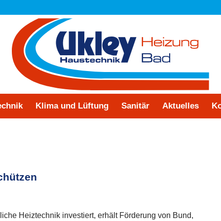
echnik
Klima und Lüftung
Sanitär
Aktuelles
Ko
schützen
che Heiztechnik investiert, erhält Förderung von Bund,