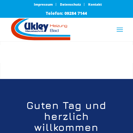
Impressum
Datenschutz
Kontakt
Telefon: 09284 7144
1
2
3
4
Guten Tag und
herzlich
willkommen